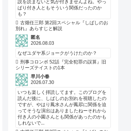
説を読まないと気が付きませんよね。やっ
ぱり付き人ともそういう関係だったのか
も？
古畑任三郎 第2回スペシャル『しばしのお
別れ』あらすじと解説
匿名
2026.08.03
なぜユダヤ系ジョークがうけたのか？
刑事コロンボ 52話『完全犯罪の誤算』旧
シリーズテイストの1本
早川小春
2026.07.30
いつも楽しく拝読してます。このブログを
読んだ後に、しばしのお別れを視聴したの
ですが、やはり鳳水さんが鳳翆に関係を迫
ってそうな演出はありましたねーそれから
付き人の小園さんとも関係があったのかも
しれないで...