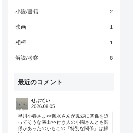
小説/書籍
2
映画
1
相棒
1
解説/考察
8
最近のコメント
せぷてい
2026.08.05
早川小春さま>>鳳水さんが鳳翆に関係を迫
ってそうな演出>>付き人の小園さんとも関
係があったのかもこの『特別な関係』は解