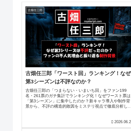
古畑任三郎
古畑任三郎「ワースト回」ランキング！なぜ
第3シーズンは不評なのか？
古畑任三郎の「つまらない・いまいち回」をファン199
名・261票のガチ集計でランキング化！なぜワースト票は
「第3シーズン」に集中したのか？新キャラ導入や制作背
景から、不評の構造的敗因をミステリ視点で徹底分析し
す。
2026.06.