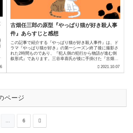
と
古畑任三郎の原型『やっぱり猫が好き殺人事
件』あらすじと感想
瞬
この記事で紹介する『やっぱり猫が好き殺人事件』は、ド
新
ラマ『やっぱり猫が好き』の第一シーズン終了後に撮影さ
れた2時間ものであり、『犯人側の犯行から物語が進む倒
叙形式』であります。三谷幸喜氏が後に手掛けた『古畑任
三郎』の原点とも言える作品なんで...
26
2021.10.07
のページ
次
…
6