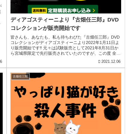
が
起
』
ディアゴスティーニより『古畑任三郎』DVD
妄
コレクションが販売開始です
皆さんも、あなたも、私も待ちわびた『古畑任三郎』DVD
コレクションがディアゴスティーニより2022年1月11日よ
り販売開始です‼ 元々は試験販売として2021年8月31日か
ら宮城県限定で先行販売されていたのですが、この度 全国
販売と定期購読...
26
2021.12.06
古畑任三郎