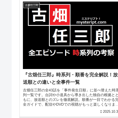
古畑任三郎
『古畑任三郎』時系列・順番を完全解説！放
送順との違いと全事件一覧
古畑任三郎の全43話を「事件発生日順」に並べ替えた時
列一覧です。台詞や小道具から導き出した独自の根拠と
もに、放送順とのズレを徹底解説。順番が一目でわかる
全ガイドで、配信やDVDでの視聴がもっと楽しくなりま
す！
2025.10.