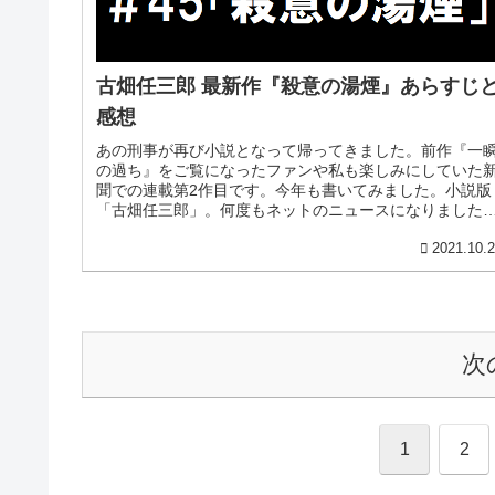
古畑任三郎 最新作『殺意の湯煙』あらすじ
感想
あの刑事が再び小説となって帰ってきました。前作『一
の過ち』をご覧になったファンや私も楽しみにしていた
聞での連載第2作目です。今年も書いてみました。小説版
「古畑任三郎」。何度もネットのニュースになりました
が、田村正和さん抜きでドラマの新作...
2021.10.
次
1
2