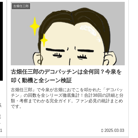
古畑任三郎
古畑任三郎のデコパッチンは全何回？今泉を
叩く動機と全シーン検証
古畑任三郎』で今泉が古畑におでこを叩かれた「デコパッ
チン」の回数を全シリーズ徹底集計！合計38回の詳細と分
類・考察までわかる完全ガイド。ファン必見の統計まとめ
系
です。
と
完
31
2025.03.03