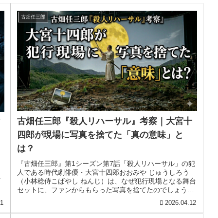
古畑任三郎
古畑任三郎『殺人リハーサル』考察｜大宮十
四郎が現場に写真を捨てた「真の意味」と
は？
『古畑任三郎』第1シーズン第7話「殺人リハーサル」の犯
人である時代劇俳優・大宮十四郎おおみや じゅうしろう
ま
（小林稔侍こばやし ねんじ）は、なぜ犯行現場となる舞台
セットに、ファンからもらった写真を捨てたのでしょう
か？撮影所の伝統と歴史を誰より...
21
2026.04.12