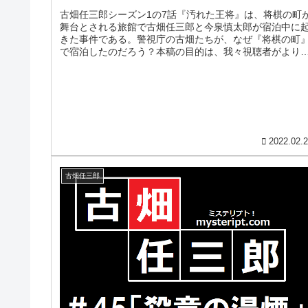
古畑任三郎シーズン1の7話『汚れた王将』は、将棋の町
舞台とされる旅館で古畑任三郎と今泉慎太郎が宿泊中に
きた事件である。警視庁の古畑たちが、なぜ『将棋の町
で宿泊したのだろう？本稿の目的は、我々視聴者がより
想をしていく道標になることを期...
2022.02.
古畑任三郎