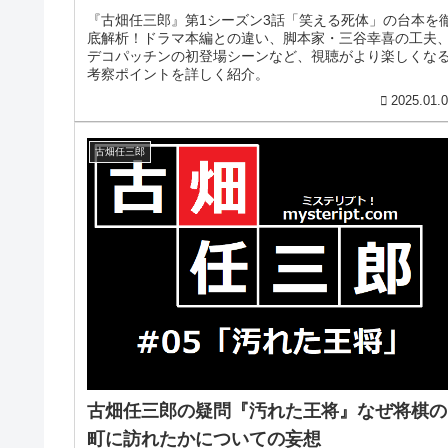
『古畑任三郎』第1シーズン3話「笑える死体」の台本を
底解析！ドラマ本編との違い、脚本家・三谷幸喜の工夫
デコパッチンの初登場シーンなど、視聴がより楽しくな
考察ポイントを詳しく紹介。
2025.01.
古畑任三郎
古畑任三郎の疑問『汚れた王将』なぜ将棋の
町に訪れたかについての妄想