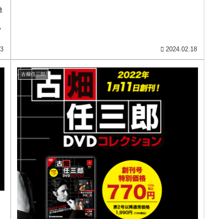
徹
、
る
03
2024.02.18
古畑任三郎