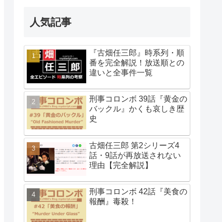
人気記事
『古畑任三郎』時系列・順
番を完全解説！放送順との
違いと全事件一覧
刑事コロンボ 39話『黄金の
バックル』かくも哀しき歴
史
古畑任三郎 第2シリーズ4
話・9話が再放送されない
理由【完全解説】
刑事コロンボ 42話『美食の
報酬』毒殺！