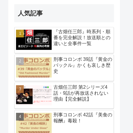
人気記事
『古畑任三郎』時系列・順
番を完全解説！放送順との
違いと全事件一覧
刑事コロンボ 39話『黄金の
バックル』かくも哀しき歴
史
古畑任三郎 第2シリーズ4
話・9話が再放送されない
理由【完全解説】
刑事コロンボ 42話『美食の
報酬』毒殺！