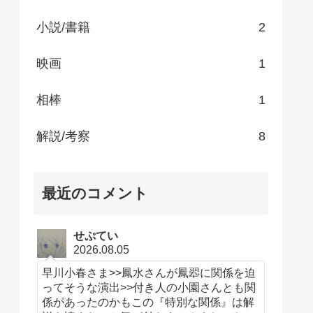
小説/書籍
2
映画
1
相棒
1
解説/考察
8
最近のコメント
せぷてい
2026.08.05
早川小春さま>>鳳水さんが鳳翆に関係を迫
ってそうな演出>>付き人の小園さんとも関
係があったのかもこの『特別な関係』は解