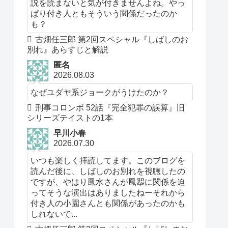
説を読まないと気が付きませんよね。やっ
ぱり付き人ともそういう関係だったのか
も？
古畑任三郎 第2回スペシャル『しばしのお
別れ』あらすじと解説
匿名
2026.08.03
なぜユダヤ系ジョークがうけたのか？
刑事コロンボ 52話『完全犯罪の誤算』旧
シリーズテイストの1本
早川小春
2026.07.30
いつも楽しく拝読してます。このブログを
読んだ後に、しばしのお別れを視聴したの
ですが、やはり鳳水さんが鳳翆に関係を迫
ってそうな演出はありましたねーそれから
付き人の小園さんとも関係があったのかも
しれないで...