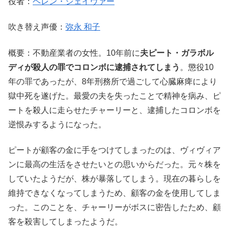
役者：
ヘレン・シェイヴァー
吹き替え声優：
弥永 和子
概要：不動産業者の女性。10年前に
夫ピート・ガラボル
ディが殺人の罪でコロンボに逮捕されてしまう
。懲役10
年の罪であったが、8年刑務所で過ごして心臓麻痺により
獄中死を遂げた。最愛の夫を失ったことで精神を病み、ピ
ートを殺人に走らせたチャーリーと、逮捕したコロンボを
逆恨みするようになった。
ピートが顧客の金に手をつけてしまったのは、ヴィヴィア
ンに最高の生活をさせたいとの思いからだった。元々株を
していたようだが、株が暴落してしまう。現在の暮らしを
維持できなくなってしまうため、顧客の金を使用してしま
った。このことを、チャーリーがボスに密告したため、顧
客を殺害してしまったようだ。