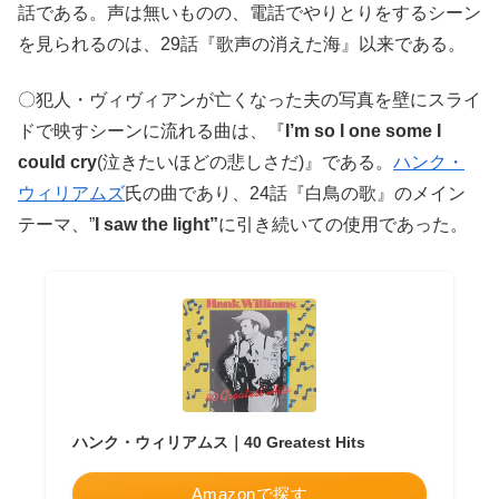
話である。声は無いものの、電話でやりとりをするシーン
を見られるのは、29話『歌声の消えた海』以来である。
〇犯人・ヴィヴィアンが亡くなった夫の写真を壁にスライ
ドで映すシーンに流れる曲は、『
I’m so I one some I
could cry
(泣きたいほどの悲しさだ)』である。
ハンク・
ウィリアムズ
氏の曲であり、24話『白鳥の歌』のメイン
テーマ、”
I saw the light”
に引き続いての使用であった。
ハンク・ウィリアムス｜40 Greatest Hits
Amazonで探す