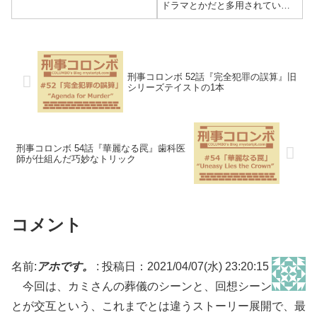
現場となるのは、上位2％の頭脳
ドラマとかだと多用されている
をもつ人間しか入会することの
方法ですけど、倒叙関係だと意
できない「シグマ協会」。犯人
外と少ない殺害方法です。犯人
であるオリバー・ブラントはそ
との対決だけではなく、その他
の頭脳を活かしたトリックを用
の登場人物とのストーリーがあ
い完全犯罪...
ったり、濡れ場があったりとし
ます。新しい作...
刑事コロンボ 52話『完全犯罪の誤算』旧
シリーズテイストの1本
刑事コロンボ 54話『華麗なる罠』歯科医
師が仕組んだ巧妙なトリック
コメント
名前:
アホです。
:
投稿日：2021/04/07(水) 23:20:15
今回は、カミさんの葬儀のシーンと、回想シーン
とが交互という、これまでとは違うストーリー展開で、最