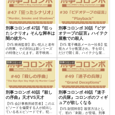
刑事コロンボ 47話『狂っ
刑事コロンボ 30話『ビデ
たシナリオ』そんな脚本は
オテープの証言』ハイテク
闇の彼方へ
屋敷での殺人
【VS.映画監督】若い犯人と老年
【VS.電子機器メーカー社長】監
の刑事。その対比は新シリーズ
視カメラが配置され、手を叩く
の特徴といえます。若手映画監
だけで開く扉。ハイテクな屋敷
督であるアレックス・ブレイデ
が舞台の作品です。74分間とコ
ィのモデルは、「スティーヴ
ンパクトにまとまったエピソー
刑事コロンボ
刑事コロンボ
ン・スピルバーグ」とされてい
ドであり、犯人の冷淡さはコロ
ます。新シリーズの監督をして
ンボ史上でも上位に位置する軽
みたいと語っていたようです。
蔑すべき犯人です。監視カメラ
しかし残念なが...
という機器...
刑事コロンボ 40話『殺し
刑事コロンボ 49話『迷子
の序曲』天才VS天才
の兵隊』コロンボのフィギ
ュアが欲しくなる
【VS.会計事務所経営者】このエ
ピソードを偏愛する人が続出し
【VS.財団幹部】殺害方法とし
ている名エピソードです。犯行
て、初の「刺殺」が登場。刑事