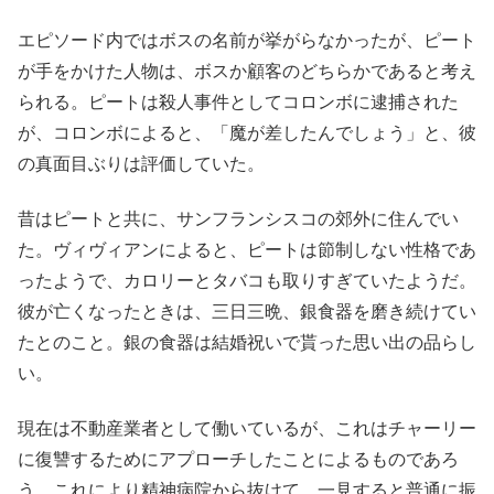
エピソード内ではボスの名前が挙がらなかったが、ピート
が手をかけた人物は、ボスか顧客のどちらかであると考え
られる。ピートは殺人事件としてコロンボに逮捕された
が、コロンボによると、「魔が差したんでしょう」と、彼
の真面目ぶりは評価していた。
昔はピートと共に、サンフランシスコの郊外に住んでい
た。ヴィヴィアンによると、ピートは節制しない性格であ
ったようで、カロリーとタバコも取りすぎていたようだ。
彼が亡くなったときは、三日三晩、銀食器を磨き続けてい
たとのこと。銀の食器は結婚祝いで貰った思い出の品らし
い。
現在は不動産業者として働いているが、これはチャーリー
に復讐するためにアプローチしたことによるものであろ
う。これにより精神病院から抜けて、一見すると普通に振