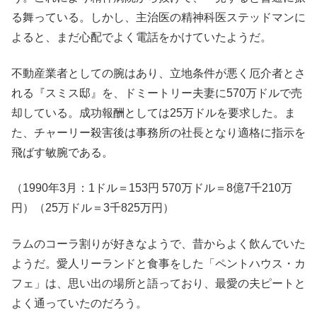
る舞っている。しかし、主治医の精神科医ステッドマンに
よると、まだ心配でよく電話をかけていたようだ。
不動産業者としての腕はあり、立地条件が悪く厄介者とさ
れる『スミス邸』を、ドミートリー夫妻に570万ドルで売
却している。成功報酬としては25万ドルを要求した。ま
た、チャーリー殺害後は事務所の社長となり適格に指示を
飛ばす敏腕である。
（1990年3月：1ドル＝153円 570万ドル＝8億7千210万
円）（25万ドル＝3千825万円）
ラムのコーラ割りが好きなようで、昔からよく飲んでいた
ようだ。愛人リーランドと食事をした「ペントハウス・カ
フェ」は、思い出の場所と語っており、最愛の夫ピートと
よく通っていたのだろう。