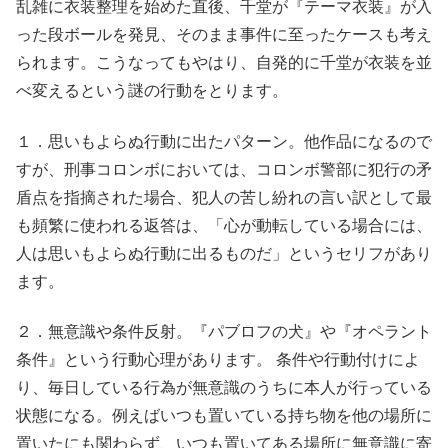
乱雑に衣装整理を始めた直後、千堂が『テーマ衣装』が入
った段ボールを発見、そのまま事件に至ったケースも考え
られます。こうなってもやはり、自発的に千堂が衣装を並
べ変えるという謎の行動をとります。
１．思いもよらぬ行動に出たパターン。他作品になるので
すが、刑事コロンボにおいては、コロンボ警部に犯行の矛
盾点を指摘された場合、犯人の苦し紛れの言い訳として最
も頻繁に使われる返答は、「心が動転している場合には、
人は思いもよらぬ行動に出るものだ」というセリフがあり
ます。
２．無意識や条件反射。『パブロフの犬』や『オペラント
条件』という行動心理があります。 条件や行動付けによ
り、毎日している行為が無意識のうちに本人が行っている
状態になる。例えばいつも置いている持ち物を他の場所に
置いたにも関わらず、いつも置いてある場所に無意識に寄