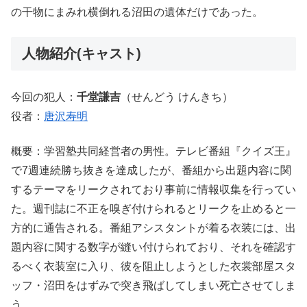
の干物にまみれ横倒れる沼田の遺体だけであった。
人物紹介(キャスト)
今回の犯人：
千堂謙吉
（せんどう けんきち）
役者：
唐沢寿明
概要：学習塾共同経営者の男性。テレビ番組『クイズ王』
で7週連続勝ち抜きを達成したが、番組から出題内容に関
するテーマをリークされており事前に情報収集を行ってい
た。週刊誌に不正を嗅ぎ付けられるとリークを止めると一
方的に通告される。番組アシスタントが着る衣装には、出
題内容に関する数字が縫い付けられており、それを確認す
るべく衣装室に入り、彼を阻止しようとした衣裳部屋スタ
ッフ・沼田をはずみで突き飛ばしてしまい死亡させてしま
う。