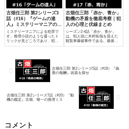
古畑任三郎 第2シリーズ3
古畑任三郎「赤か、青か」
話（#16）『ゲームの達
動機の矛盾を徹底考察｜犯
人』ミステリーマニアの犯
人の心理と伏線まとめ
罪
ミステリーマニアによる犯罪で
シーズン2-4話「赤か、青か」
す。推理小説のような凝ったト
は、犯人役に木村拓哉を迎えた
リックが見どころであり、犯
観覧車爆破事件である。最後に
人・乾研一郎を演じる草刈正雄
古畑任三郎が犯人に動機を尋ね
氏＆古畑を演じる田村正和氏に
るのだが、その身勝手な動機に
よる二枚目コンビの対決も洋館
古畑も怒りを見せた。しかし、
を舞台に非常に画になりまし
犯人が語った動機を100%信じて
た。データ脚本：三谷幸喜監
しまうと、ある矛盾が生まれる
督：関口静夫制作：フジ...
のである。
古畑任三郎 第2シリーズ5話（#18）『偽
善の報酬』凶器を探せ
古畑任三郎 第2シリーズ7話（#20）『動
機の鑑定』古畑、唯一の推理ミス
コメント