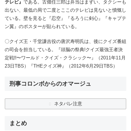
テレビ』
である。古畑任三郎は弁当はまずい、タクシーも
出ない、最低の局で二度とここのテレビは見ないと憤慨し
ている。壁を見ると『忍空』『るろうに剣心』『キャプテ
ン翼』のポスターが貼られている。
〇クイズ王・千堂謙吉役の唐沢寿明氏は、後にクイズ番組
の司会を担当している。『頭脳の祭典!クイズ最強王者決
定戦!!〜ワールド・クイズ・クラシック〜』（2011年11月
23日TBS）『THEクイズ神』（2012年6月29日TBS）
刑事コロンボからのオマージュ
ネタバレ注意
まとめ