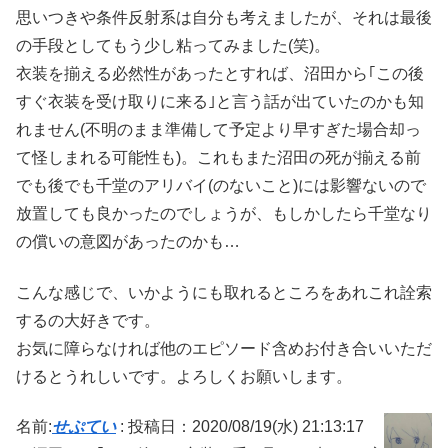
思いつきや条件反射系は自分も考えましたが、それは最後
の手段としてもう少し粘ってみました(笑)。
衣装を揃える必然性があったとすれば、沼田から｢この後
すぐ衣装を受け取りに来る｣と言う話が出ていたのかも知
れません(不明のまま準備して予定より早すぎた場合却っ
て怪しまれる可能性も)。これもまた沼田の死が揃える前
でも後でも千堂のアリバイ(のないこと)には影響ないので
放置しても良かったのでしょうが、もしかしたら千堂なり
の償いの意図があったのかも…
こんな感じで、いかようにも取れるところをあれこれ詮索
するの大好きです。
お気に障らなければ他のエピソード含めお付き合いいただ
けるとうれしいです。よろしくお願いします。
名前:
せぷてい
:
投稿日：2020/08/19(水) 21:13:17