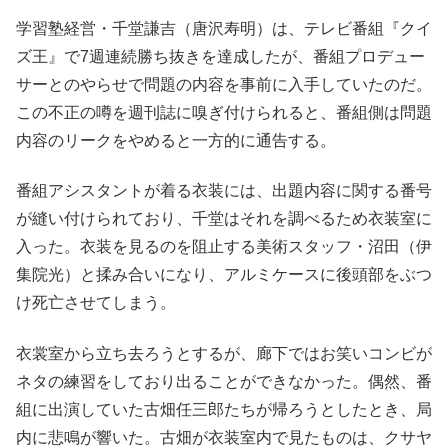
学習塾経営・千堂謙吉（唐沢寿明）は、テレビ番組『クイ
ズ王』で7週連続勝ち抜きを達成したが、番組プロデュー
サーとのやらせで問題の内容を事前に入手していたのだ。
この不正の噂を週刊誌に嗅ぎ付けられると、番組側は問題
内容のリークをやめると一方的に通告する。
番組アシスタントが着る衣装には、出題内容に関する番号
が縫い付けられており、千堂はそれを調べるため衣装室に
入った。衣装を見るのを阻止する美術スタッフ・沼田（伊
集院光）と揉み合いになり、アルミケースに後頭部をぶつ
け死亡させてしまう。
衣裳室から立ち去ろうとするが、廊下ではお笑いコンビが
ネタの練習をしており出ることができなかった。偶然、番
組に出演していた古畑任三郎たちが帰ろうとしたとき、局
内に悲鳴が響いた。古畑が衣装室内で見たものは、クサヤ