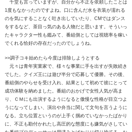
千堂も言っていますが、自分から不正を依頼したことは
1度もなかったのですよね。口に含んだ水を衣装が濡れる
のを気にすることなく吐き出していたり、CMではダンス
をするなど、茶目っ気のある人物だと思います。そういっ
たキャラクター性も鑑みて、番組側としては視聴率を稼い
でくれる恰好の存在だったのでしょうね。
>>調子コキ始めたら今度は排除しようとする
元々は青年実業家で、様々な事業に手を出すが失敗続き
でした。クイズ王には遊び半分で応募して優勝。その後、
番組側のやらせを受け入れ、結果として初めて彼にとって
成功体験を納めました。番組のおかげで女性人気が高ま
り、ＣＭにも出演するようになると傲慢な性格が目立つよ
うになってしまい、演出や弁当に関して文句を言うように
なる。立ち位置というのが上手く掴めていなかったばかり
に、不正も勘付かれたし高圧的な態度にも嫌気がさしてい