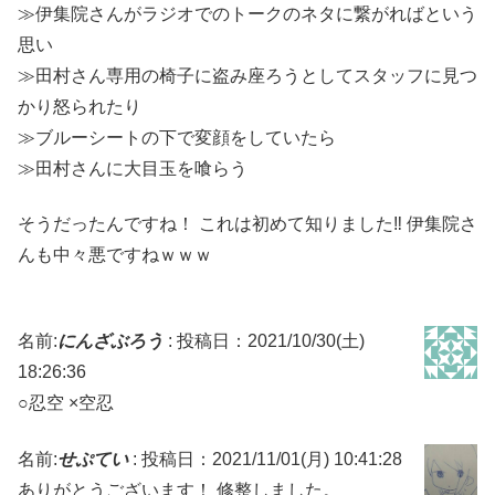
≫伊集院さんがラジオでのトークのネタに繋がればという
思い
≫田村さん専用の椅子に盗み座ろうとしてスタッフに見つ
かり怒られたり
≫ブルーシートの下で変顔をしていたら
≫田村さんに大目玉を喰らう
そうだったんですね！ これは初めて知りました‼ 伊集院さ
んも中々悪ですねｗｗｗ
名前:
にんざぶろう
:
投稿日：2021/10/30(土)
18:26:36
○忍空 ×空忍
名前:
せぷてい
:
投稿日：2021/11/01(月) 10:41:28
ありがとうございます！ 修整しました。