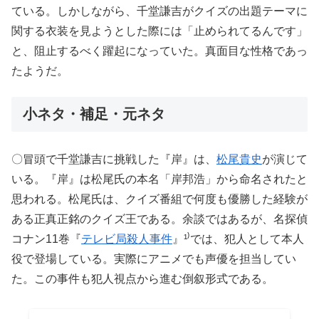
ている。しかしながら、千堂謙吉がクイズの出題テーマに
関する衣装を見ようとした際には「止められてるんです」
と、阻止するべく躍起になっていた。真面目な性格であっ
たようだ。
小ネタ・補足・元ネタ
〇冒頭で千堂謙吉に挑戦した『岸』は、
松尾貴史
が演じて
いる。『岸』は松尾氏の本名「岸邦浩」から命名されたと
思われる。松尾氏は、クイズ番組で何度も優勝した経験が
ある正真正銘のクイズ王である。余談ではあるが、名探偵
コナン11巻『
テレビ局殺人事件
』¹⁾では、犯人として本人
役で登場している。実際にアニメでも声優を担当してい
た。この事件も犯人視点から進む倒叙形式である。