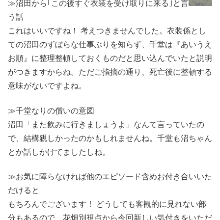
≫沼田から｢この後すぐ衣装を受け取りに来る｣と言
う話
これはいいですね！ 考えつきませんでした。衣装係とし
ての沼田のずぼらな仕事ぶりを知らず、千堂は『あいうえ
お順』に整理整頓しておくものだと思い込んでいたと説明
がつきますからね。ただご指摘の通り、死亡後に整頓する
意味がないですよね。
≫千堂なりの償いの意図
沼田「また飲みに行きましょうよ」なんて言っていたの
で、結構親しかったのかもしれませんね。千堂も沼ちゃん
とか話しかけてましたしね。
≫お気に障らなければ他のエピソード含めお付き合いいた
だけると
もちろんでございます！ どうしても客観的に見れない部
分もあるので、花畑別視点から今回新しい気付きをいただ