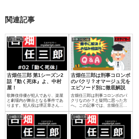
関連記事
古畑任三郎
刑事コロンボ
古畑任三郎 第1シーズン2
古畑任三郎は刑事コロンボ
話『動く死体』よ、中村
のパクリ？オマージュ元を
屋！
エピソード別に徹底解説
歌舞伎俳優が犯人であり、楽屋
古畑任三郎は刑事コロンボのパ
と劇場内が舞台となる事件であ
クリなのか？と疑問に思った方
ります。犯人役は堺正章さんで
へ。この記事では、古畑任三郎
あり、ミスター隠し芸の面目躍
に影響を与えた刑事コロンボ
如の活躍で歌舞伎のシーンを見
（全69作品）について、オマー
古畑任三郎
古畑任三郎
事に演じきっているのが素晴ら
ジュ元となったエピソードや展
しいです。古畑との丁々発止の
開・トリックの共通点をまとめ
やりとり、やや演技ががった台
ました。エピソード別に分かり
詞や動作などは思...
やすく徹底解説します。