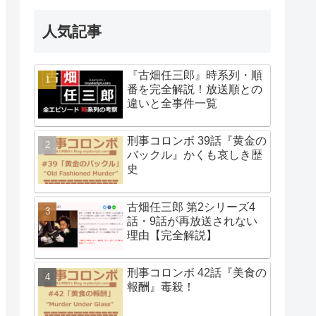
人気記事
『古畑任三郎』時系列・順
番を完全解説！放送順との
違いと全事件一覧
刑事コロンボ 39話『黄金の
バックル』かくも哀しき歴
史
古畑任三郎 第2シリーズ4
話・9話が再放送されない
理由【完全解説】
刑事コロンボ 42話『美食の
報酬』毒殺！