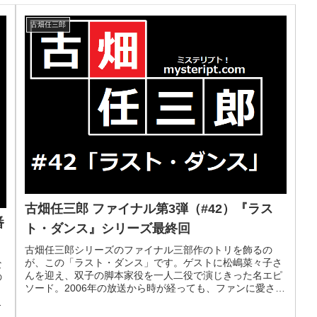
古畑任三郎
古畑任三郎 ファイナル第3弾（#42）『ラス
番
ト・ダンス』シリーズ最終回
古畑任三郎シリーズのファイナル三部作のトリを飾るの
が、この「ラスト・ダンス」です。ゲストに松嶋菜々子さ
な
んを迎え、双子の脚本家役を一人二役で演じきった名エピ
の
ソード。2006年の放送から時が経っても、ファンに愛され
り
続ける最終回を、詳しく振り返り...
が