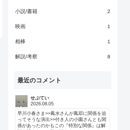
小説/書籍
2
映画
1
相棒
1
解説/考察
8
最近のコメント
せぷてい
2026.08.05
早川小春さま>>鳳水さんが鳳翆に関係を迫
ってそうな演出>>付き人の小園さんとも関
係があったのかもこの『特別な関係』は解