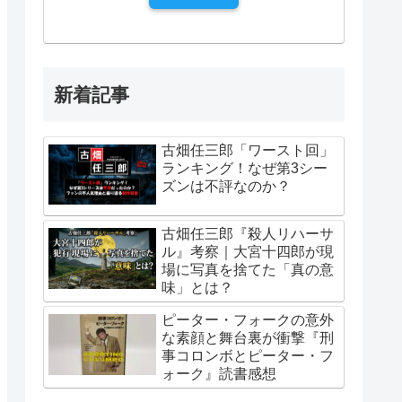
新着記事
古畑任三郎「ワースト回」
ランキング！なぜ第3シー
ズンは不評なのか？
古畑任三郎『殺人リハーサ
ル』考察｜大宮十四郎が現
場に写真を捨てた「真の意
味」とは？
ピーター・フォークの意外
な素顔と舞台裏が衝撃『刑
事コロンボとピーター・フ
ォーク』読書感想