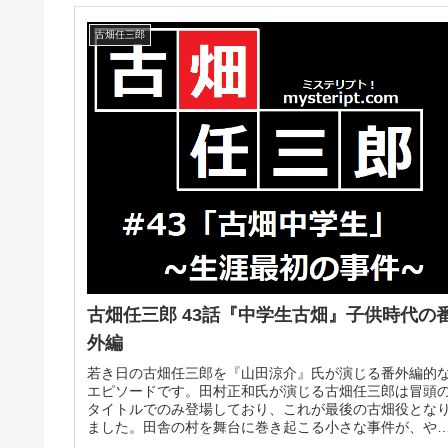
古畑任三郎
古畑任三郎 43話『中学生古畑』子供時代の
外編
若き日の古畑任三郎を『山田涼介』氏が演じる番外編的
エピソードです。田村正和氏が演じる古畑任三郎は冒頭
タイトルでのみ登場しており、これが最後の古畑役とな
ました。田舎の村を舞台に巻き起こる小さな事件が、や
て大きな事件へと変貌を遂げるのは...