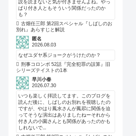
説を読まないと気が付きませんよね。やっ
ぱり付き人ともそういう関係だったのか
も？
古畑任三郎 第2回スペシャル『しばしのお
別れ』あらすじと解説
匿名
2026.08.03
なぜユダヤ系ジョークがうけたのか？
刑事コロンボ 52話『完全犯罪の誤算』旧
シリーズテイストの1本
早川小春
2026.07.30
いつも楽しく拝読してます。このブログを
読んだ後に、しばしのお別れを視聴したの
ですが、やはり鳳水さんが鳳翆に関係を迫
ってそうな演出はありましたねーそれから
付き人の小園さんとも関係があったのかも
しれないで...