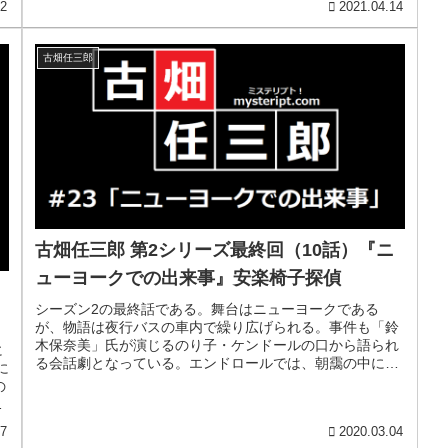
22
2021.04.14
古畑任三郎
古畑任三郎 第2シリーズ最終回（10話）『ニ
ューヨークでの出来事』安楽椅子探偵
シーズン2の最終話である。舞台はニューヨークである
が、物語は夜行バスの車内で繰り広げられる。事件も「鈴
木保奈美」氏が演じるのり子・ケンドールの口から語られ
に
る会話劇となっている。エンドロールでは、朝靄の中に
に
『世界貿易センタービル』が映し出され...
の
と
17
2020.03.04