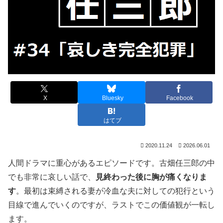
X
Bluesky
Facebook
はてブ
2020.11.24
2026.06.01
人間ドラマに重心があるエピソードです。古畑任三郎の中
でも非常に哀しい話で、
見終わった後に胸が痛くなりま
す
。最初は束縛される妻が冷血な夫に対しての犯行という
目線で進んでいくのですが、ラストでこの価値観が一転し
ます。