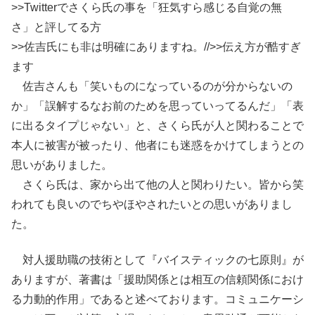
>>Twitterでさくら氏の事を「狂気すら感じる自覚の無
さ」と評してる方
>>佐吉氏にも非は明確にありますね。//>>伝え方が酷すぎ
ます
佐吉さんも「笑いものになっているのが分からないの
か」「誤解するなお前のためを思っていってるんだ」「表
に出るタイプじゃない」と、さくら氏が人と関わることで
本人に被害が被ったり、他者にも迷惑をかけてしまうとの
思いがありました。
さくら氏は、家から出て他の人と関わりたい。皆から笑
われても良いのでちやほやされたいとの思いがありまし
た。
対人援助職の技術として『バイスティックの七原則』が
ありますが、著書は「援助関係とは相互の信頼関係におけ
る力動的作用」であると述べております。コミュニケーシ