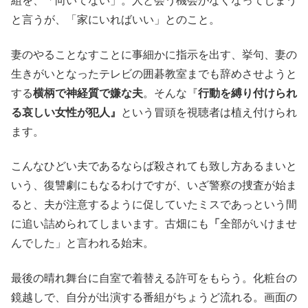
組を、「向いてない」。人と会う機会がなくなってしまう
と言うが、「家にいればいい」とのこと。
妻のやることなすことに事細かに指示を出す、挙句、妻の
生きがいとなったテレビの囲碁教室までも辞めさせようと
する
横柄で神経質で嫌な夫
。そんな『
行動を縛り付けられ
る哀しい女性が犯人』
という冒頭を視聴者は植え付けられ
ます。
こんなひどい夫であるならば殺されても致し方あるまいと
いう、復讐劇にもなるわけですが、いざ警察の捜査が始ま
ると、夫が注意するように促していたミスであっという間
に追い詰められてしまいます。古畑にも
「
全部がいけませ
んでした」と言われる始末。
最後の晴れ舞台に自室で着替える許可をもらう。化粧台の
鏡越しで、自分が出演する番組がちょうど流れる。画面の