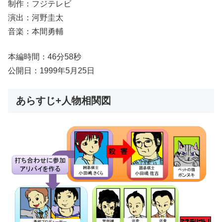
制作：フジテレビ
演出：河野圭太
音楽：本間勇輔
本編時間：46分58秒
公開日：1999年5月25日
あらすじ+人物相関図