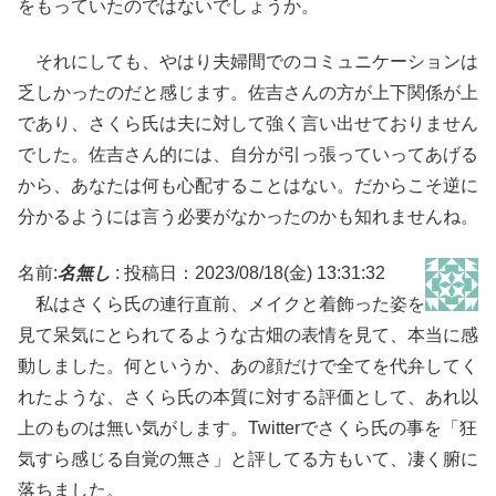
をもっていたのではないでしょうか。
それにしても、やはり夫婦間でのコミュニケーションは
乏しかったのだと感じます。佐吉さんの方が上下関係が上
であり、さくら氏は夫に対して強く言い出せておりません
でした。佐吉さん的には、自分が引っ張っていってあげる
から、あなたは何も心配することはない。だからこそ逆に
分かるようには言う必要がなかったのかも知れませんね。
名前:
名無し
:
投稿日：2023/08/18(金) 13:31:32
私はさくら氏の連行直前、メイクと着飾った姿を
見て呆気にとられてるような古畑の表情を見て、本当に感
動しました。何というか、あの顔だけで全てを代弁してく
れたような、さくら氏の本質に対する評価として、あれ以
上のものは無い気がします。Twitterでさくら氏の事を「狂
気すら感じる自覚の無さ」と評してる方もいて、凄く腑に
落ちました。