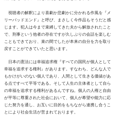
視聴者の解釈により喜劇か悲劇かに分かれる作風を『メ
リーバッドエンド』と呼び、まさしく今作品もそうだと感
じます。犯人は今まで束縛してきた夫から解放されたこと
で、刑事という他者の存在ですが久しぶりの会話を楽しむ
こともできており、束の間でしたが本来の自分を力を取り
戻すことができていたと思います。
日本の憲法には幸福追求権『すべての国民が個人として
幸福を追求する権利』があります。すなわち、どんな人で
もかけがいのない個人であり、人間として生きる価値があ
る点ですべて平等である。そして人生の主体者として自ら
の幸福を追求する権利があるんですね。個人の人権と自由
が平等に尊重された社会において、個人が希望や能力に応
じた努力を通し、お互いに目的をもちながら連携し合うこ
とにより社会生活が営まれております。