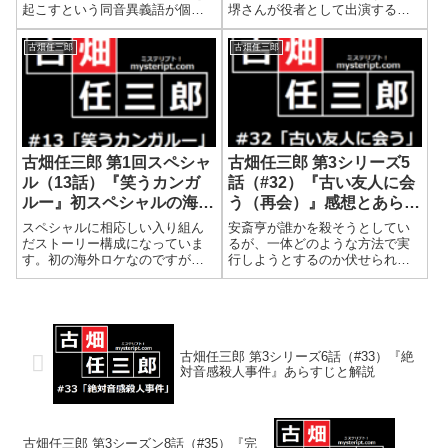
起こすという同音異義語が個人
堺さんが役者として出演する作
的には大好きなネーミング。さ
品を見るのは初めてでしたが、
て、田村正和氏は時代劇俳優で
作品の傾向上、まるでコントを
古畑任三郎
古畑任三郎
もりました。本当は時代劇の撮
見ているかのような印象を受け
影所のことを知り尽くしている
ました。疑心暗鬼に陥ってしま
のですが、素人を装って捜査し
う犯人像が見事に描かれる面白
ているという視点...
さがあります。...
古畑任三郎 第1回スペシャ
古畑任三郎 第3シリーズ5
ル（13話）『笑うカンガ
話（#32）『古い友人に会
ルー』初スペシャルの海外
う（再会）』感想とあらす
ロケ
じ
スペシャルに相応しい入り組ん
安斎亨が誰かを殺そうとしてい
だストーリー構成になっていま
るが、一体どのような方法で実
す。初の海外ロケなのですが、
行しようとするのか伏せられた
事件現場となるホテル内だけで
状態で進みます。倒叙形式の構
会話が進むなど、オーストラリ
成上『冒頭で犯行が起き事件が
アの広大な景色を全く使用して
解決される』という、視聴者の
いないのが面白いです。ロケ地
先入観を逆手にとった演出なん
は『シェラトン グランド ミラー
ですね。データ脚本：三谷幸喜
ジュ リゾー...
監督：関口静夫制...
古畑任三郎 第3シリーズ6話（#33）『絶
対音感殺人事件』あらすじと解説
古畑任三郎 第3シーズン8話（#35）『完