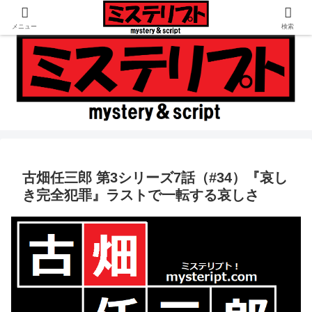
倒叙ミステリ専門の書評・考察ブログ
メニュー
検索
古畑任三郎 第3シリーズ7話（#34）『哀し
き完全犯罪』ラストで一転する哀しさ