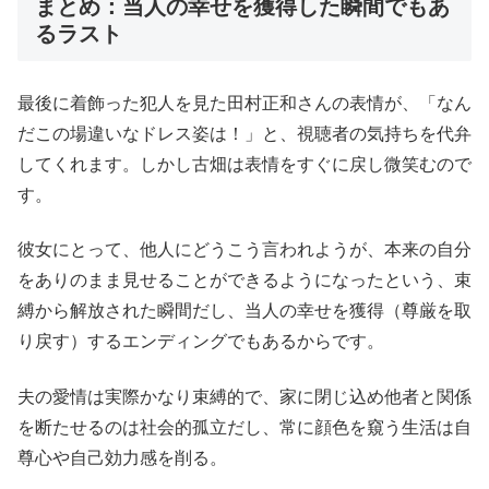
まとめ：当人の幸せを獲得した瞬間でもあ
るラスト
最後に着飾った犯人を見た田村正和さんの表情が、「なん
だこの場違いなドレス姿は！」と、視聴者の気持ちを代弁
してくれます。しかし古畑は表情をすぐに戻し微笑むので
す。
彼女にとって、他人にどうこう言われようが、本来の自分
をありのまま見せることができるようになったという、束
縛から解放された瞬間だし、当人の幸せを獲得（尊厳を取
り戻す）するエンディングでもあるからです。
夫の愛情は実際かなり束縛的で、家に閉じ込め他者と関係
を断たせるのは社会的孤立だし、常に顔色を窺う生活は自
尊心や自己効力感を削る。