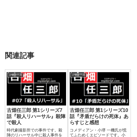
関連記事
古畑任三郎
古畑任三郎
古畑任三郎 第1シリーズ7
古畑任三郎 第1シリーズ10
話『殺人リハーサル』殺陣
話『矛盾だらけの死体』あ
で殺人
らすじと感想
時代劇撮影所での事件です。殺
コメディアン・小堺 一機氏が慌
陣のリハーサル中に殺人事件を
てふためくエピソードです。小