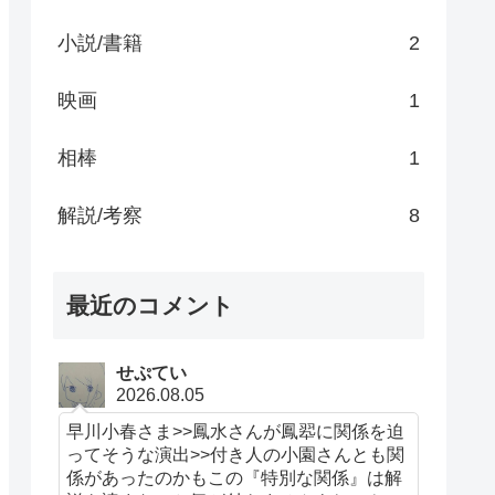
小説/書籍
2
映画
1
相棒
1
解説/考察
8
最近のコメント
せぷてい
2026.08.05
早川小春さま>>鳳水さんが鳳翆に関係を迫
ってそうな演出>>付き人の小園さんとも関
係があったのかもこの『特別な関係』は解