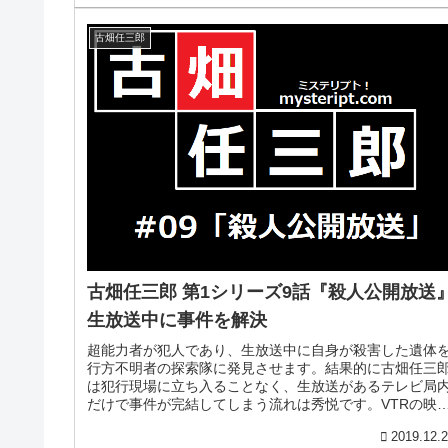
古畑任三郎
古畑任三郎 第1シリーズ9話『殺人公開放送
生放送中に事件を解決
超能力者が犯人であり、生放送中に自身が殺害した遺体
行方不明者の探索隊に発見させます。結果的に古畑任三
は犯行現場に立ち入ることなく、生放送があるテレビ局
だけで事件が完結してしまう流れは秀悦です。VTRの映
だけで事件を推理していく安楽椅...
2019.12.