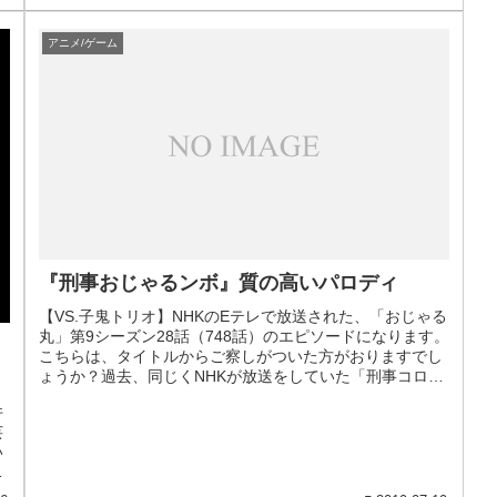
アニメ/ゲーム
『刑事おじゃるンボ』質の高いパロディ
【VS.子鬼トリオ】NHKのEテレで放送された、「おじゃる
丸」第9シーズン28話（748話）のエピソードになります。
、
こちらは、タイトルからご察しがついた方がおりますでし
ょうか？過去、同じくNHKが放送をしていた「刑事コロン
ボ」のパロディにな...
件
芸
い
や