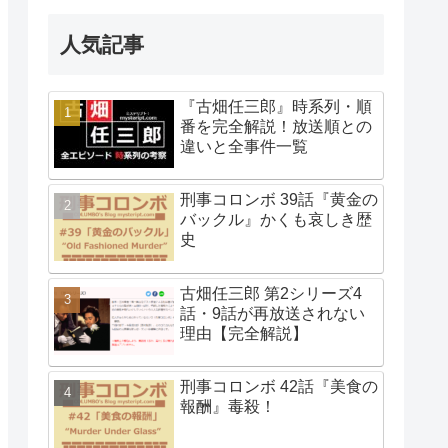
人気記事
『古畑任三郎』時系列・順
番を完全解説！放送順との
違いと全事件一覧
刑事コロンボ 39話『黄金の
バックル』かくも哀しき歴
史
古畑任三郎 第2シリーズ4
話・9話が再放送されない
理由【完全解説】
刑事コロンボ 42話『美食の
報酬』毒殺！