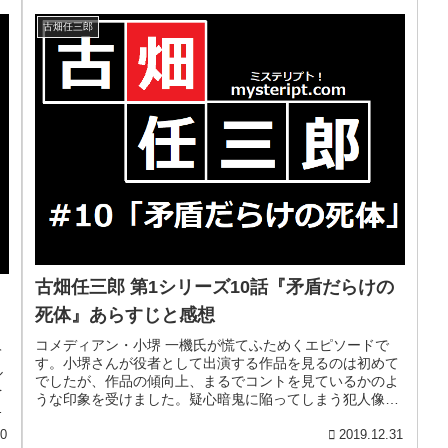
古畑任三郎
古畑任三郎 第1シリーズ10話『矛盾だらけの
死体』あらすじと感想
コメディアン・小堺 一機氏が慌てふためくエピソードで
て
す。小堺さんが役者として出演する作品を見るのは初めて
ル
でしたが、作品の傾向上、まるでコントを見ているかのよ
を
うな印象を受けました。疑心暗鬼に陥ってしまう犯人像が
ト
見事に描かれる面白さがあります。...
20
2019.12.31