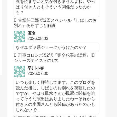
説を読まないと気が付きませんよね。やっ
ぱり付き人ともそういう関係だったのか
も？
古畑任三郎 第2回スペシャル『しばしのお
別れ』あらすじと解説
匿名
2026.08.03
なぜユダヤ系ジョークがうけたのか？
刑事コロンボ 52話『完全犯罪の誤算』旧
シリーズテイストの1本
早川小春
2026.07.30
いつも楽しく拝読してます。このブログを
読んだ後に、しばしのお別れを視聴したの
ですが、やはり鳳水さんが鳳翆に関係を迫
ってそうな演出はありましたねーそれから
付き人の小園さんとも関係があったのかも
しれないで...