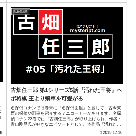
古畑任三郎
』
古畑任三郎 第1シリーズ5話『汚れた王将』ヘ
ボ将棋 王より飛車を可愛がる
を
名探偵コナンでは巻末に『名探偵図鑑』と題して、古今東
郎
西の探偵や刑事を紹介するミニコーナーがあります。名探
内
偵コナン23巻では『古畑任三郎』が取り上げられ、作者・
像
青山剛昌氏が好きなエピソードとして、本作品『汚れた王
将』を挙げられています。データ...
28
2019.12.16