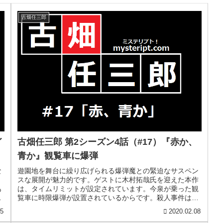
古畑任三郎
イ
古畑任三郎 第2シーズン4話（#17）『赤か、
青か』観覧車に爆弾
な
遊園地を舞台に繰り広げられる爆弾魔との緊迫なサスペン
。
スな展開が魅力的です。ゲストに木村拓哉氏を迎えた本作
あ
は、タイムリミットが設定されています。今泉が乗った観
：
覧車に時限爆弾が設置されているからです。殺人事件は発
生しているものの、それ自体に重点...
15
2020.02.08