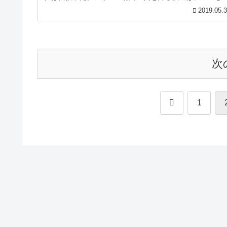
刑事コロンボとは異なる雰囲気が...
2019.05.
次
前
1
へ