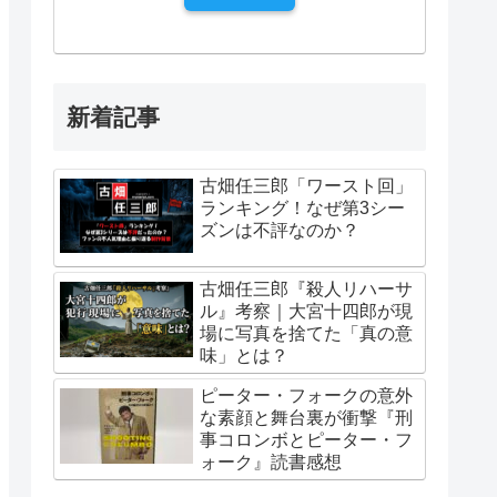
新着記事
古畑任三郎「ワースト回」
ランキング！なぜ第3シー
ズンは不評なのか？
古畑任三郎『殺人リハーサ
ル』考察｜大宮十四郎が現
場に写真を捨てた「真の意
味」とは？
ピーター・フォークの意外
な素顔と舞台裏が衝撃『刑
事コロンボとピーター・フ
ォーク』読書感想