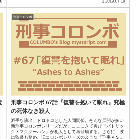
06
2019.07.19
刑事コロンボ
刑事コロンボ 67話『復讐を抱いて眠れ』究極
の死体なき殺人
に
派手な演出、ドロドロとした人間関係。そんな展開が多い
新刑事コロンボシリーズだが、ここにきて再び『パトリッ
女
ク・マクグーハン』が犯人として再登場する。さらに、彼
の
は監督も務め、旧コロンボシリーズのような『刑事ＶＳ犯