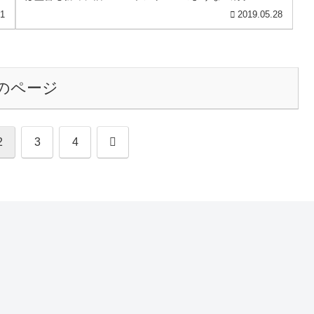
人』というスタンダードな倒叙形式...
31
2019.05.28
のページ
次
2
3
4
へ