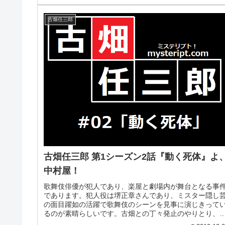
古畑任三郎
古畑任三郎 第1シーズン2話『動く死体』よ
中村屋！
歌舞伎俳優が犯人であり、楽屋と劇場内が舞台となる事
であります。犯人役は堺正章さんであり、ミスター隠し
の面目躍如の活躍で歌舞伎のシーンを見事に演じきって
るのが素晴らしいです。古畑との丁々発止のやりとり、
や演技ががった台詞や動作などは思...