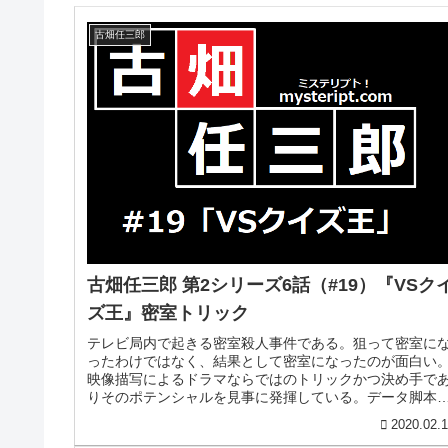
古畑任三郎
古畑任三郎 第2シリーズ6話（#19）『VSク
ズ王』密室トリック
テレビ局内で起きる密室殺人事件である。狙って密室に
ったわけではなく、結果として密室になったのが面白い
映像描写によるドラマならではのトリックかつ決め手で
りそのポテンシャルを見事に発揮している。データ脚本
三谷幸喜監督：関口静夫制作：フジ...
2020.02.